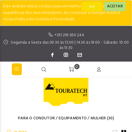
Este website utiliza cookies para um melhor desempenho e
ACEITAR
LER
experiência dos seus utilizadores. Ao continuar a navegar aceita a
nossa Política de Cookies e Privacidade.
+351 218 650 244
Segunda a Sexta das 09:30 às 13:00 | 14:30 às 19:00 - Sábado: 10:00
às 13:30
0
PARA O CONDUTOR
/
EQUIPAMENTO
/
MULHER
(30)