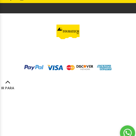
© Touratech PT
2023. Todos os direitos reservados by
Codemind - TOP 5% MELHORES PME
IR PARA
TOPO