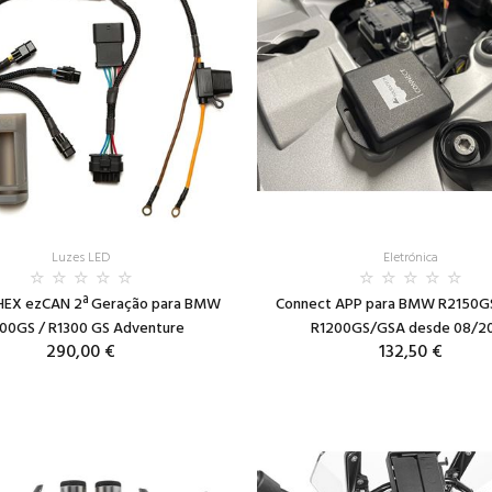
Luzes LED
Eletrónica
HEX ezCAN 2ª Geração para BMW
Connect APP para BMW R2150G
00GS / R1300 GS Adventure
R1200GS/GSA desde 08/2
290,00 €
132,50 €