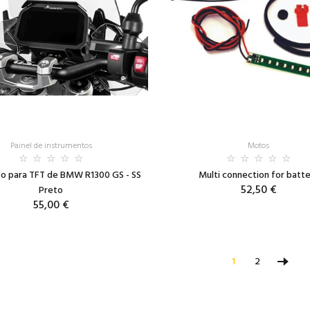
Painel de instrumentos
Motos
bo para TFT de BMW R1300 GS - SS
Multi connection for batt
52,50 €
Preto
55,00 €
1
2