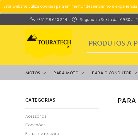
Este website utiliza cookies para um melhor desempenho e experiência do
+351 218 650 244
Segunda a Sexta das 09:30 às 13:
MOTOS
PARA MOTO
PARA O CONDUTOR
PARA
CATEGORIAS
Acessórios
Conexões
Fichas de isqueiro