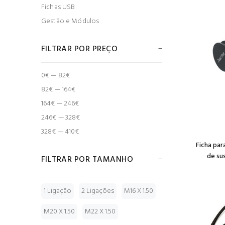
Fichas USB
Gestão e Módulos
FILTRAR POR PREÇO
0€ — 82€
82€ — 164€
164€ — 246€
246€ — 328€
328€ — 410€
Ficha pa
de su
FILTRAR POR TAMANHO
1 Ligação
2 Ligações
M16 X 1.50
M20 X 1.50
M22 X 1.50