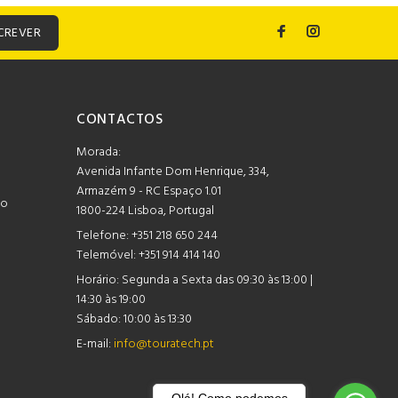
CREVER
CONTACTOS
Morada:
Avenida Infante Dom Henrique, 334,
Armazém 9 - RC Espaço 1.01
mo
1800-224 Lisboa, Portugal
Telefone:
+351 218 650 244
Telemóvel: +351 914 414 140
Horário:
Segunda a Sexta das 09:30 às 13:00 |
14:30 às 19:00
Sábado: 10:00 às 13:30
E-mail:
info@touratech.pt
Olá! Como podemos