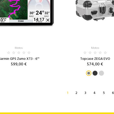
Motos
Motos
armin GPS Zumo XT3 - 6"'
Topcase ZEGA EVO
599,00 €
574,00 €
1
2
3
4
5
6