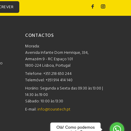
CREVER
CONTACTOS
Morada:
Avenida Infante Dom Henrique, 334,
Armazém 9 - RC Espaço 1.01
mo
1800-224 Lisboa, Portugal
Telefone:
+351 218 650 244
Telemóvel: +351 914 414 140
Horário:
Segunda a Sexta das 09:30 às 13:00 |
14:30 às 19:00
Sábado: 10:00 às 13:30
E-mail:
info@touratech.pt
Olá! Como podemos