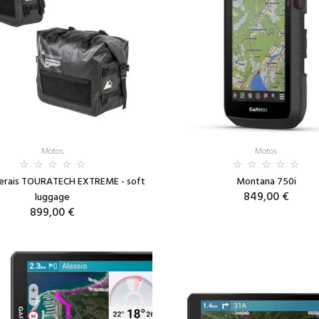
Motos
Motos
terais TOURATECH EXTREME - soft
Montana 750i
849,00 €
luggage
899,00 €