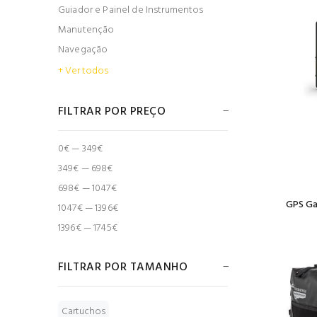
Guiador e Painel de Instrumentos
Manutenção
Navegação
+ Ver todos
FILTRAR POR PREÇO
0€ — 349€
349€ — 698€
698€ — 1047€
GPS Ga
1047€ — 1396€
1396€ — 1745€
FILTRAR POR TAMANHO
Cartuchos