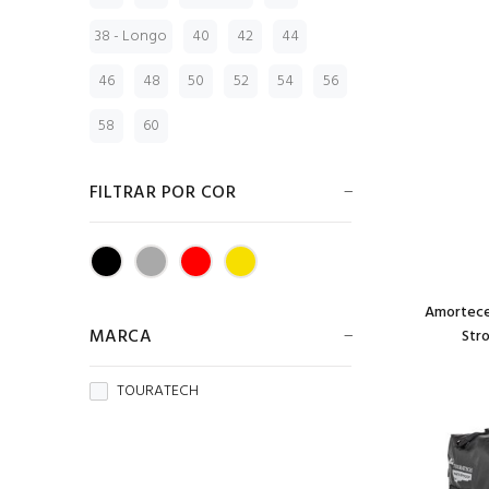
38 - Longo
40
42
44
46
48
50
52
54
56
58
60
FILTRAR POR COR
Amorteced
MARCA
Str
TOURATECH