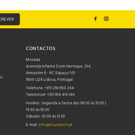
CREVER
CONTACTOS
Morada:
Avenida Infante Dom Henrique, 334,
Armazém 9 - RC Espaço 1.01
mo
1800-224 Lisboa, Portugal
Telefone:
+351 218 650 244
Telemóvel: +351 914 414 140
Horário:
Segunda a Sexta das 09:30 às 13:00 |
14:30 às 19:00
Sábado: 10:00 às 13:30
E-mail:
info@touratech.pt