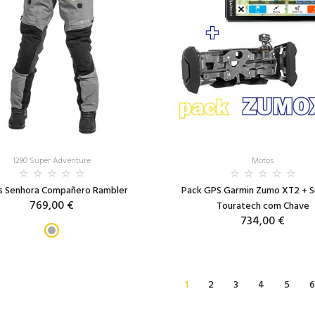
1290 Super Adventure
Motos
s Senhora Compañero Rambler
Pack GPS Garmin Zumo XT2 + 
769,00 €
Touratech com Chave
734,00 €
1
2
3
4
5
6