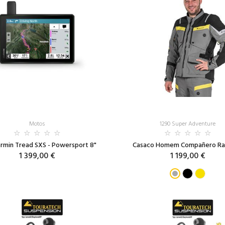
Motos
1290 Super Adventure
rmin Tread SXS - Powersport 8"
Casaco Homem Compañero Ra
1 399,00 €
1 199,00 €