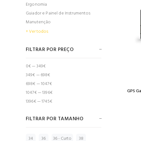
Ergonomia
Guiador e Painel de Instrumentos
Manutenção
+ Ver todos
FILTRAR POR PREÇO
0€ — 349€
349€ — 698€
698€ — 1047€
GPS Ga
1047€ — 1396€
1396€ — 1745€
FILTRAR POR TAMANHO
34
36
36 - Curto
38