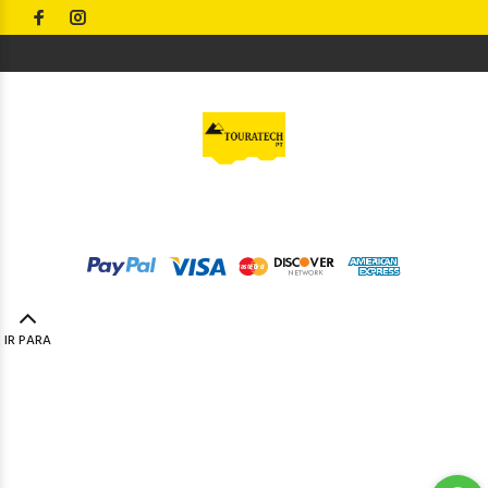
© Touratech PT
2023. Todos os direitos reservados by
Codemind - TOP 5% MELHORES PME
IR PARA
TOPO