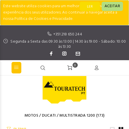
Este website utiliza cookies para um melhor desempenho e
ACEITAR
LER
experiência dos seus utilizadores. Ao continuar a navegar aceita a
nossa Política de Cookies e Privacidade.
+351 218 650 244
Segunda a Sexta das 09:30 às 13:00 | 14:30 às 19:00 - Sábado: 10:00
às 13:30
0
MOTOS
/
DUCATI
/
MULTISTRADA 1200
(173)