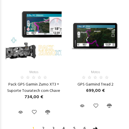
Motos
Motos
Pack GPS Garmin Zumo XT3 +
GPS Garmind Tread 2
699,00 €
Suporte Touratech com Chave
734,00 €
1
2
3
4
5
6