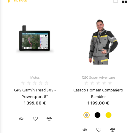
FILTRAR
Motos
1290 Super Adventure
GPS Garmin Tread SXS -
Casaco Homem Compañero
Powersport 8"
Rambler
1 399,00 €
1 199,00 €