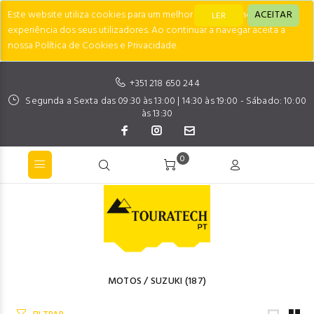
Este website utiliza cookies para um melhor desempenho e
ACEITAR
LER
experiência dos seus utilizadores. Ao continuar a navegar aceita a
nossa Política de Cookies e Privacidade.
+351 218 650 244
Segunda a Sexta das 09:30 às 13:00 | 14:30 às 19:00 - Sábado: 10:00
às 13:30
0
MOTOS
/
SUZUKI
(187)