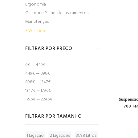
Ergonomia
Guiador e Painel de Instrumentos
Manutenção
+ Ver todos
FILTRAR POR PREÇO
0€ — 449€
449€ — 898€
898€ — 1347€
1347€ — 1796€
1796€ — 2245€
Suspensão
700 Ten
FILTRAR POR TAMANHO
1 Ligação
2 Ligações
31/38 Litros