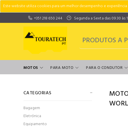
Este website utiliza cookies para um melhor desempenho e experiência do
+351 218 650 244
Segunda a Sexta das 09:30 às 13:
MOTOS
PARA MOTO
PARA O CONDUTOR
MOTO
CATEGORIAS
WORL
Bagagem
Eletrónica
Equipamento