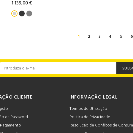
1 139,00 €
1
2
3
4
5
6
SUBS
AÇÃO CLIENTE
INFORMAÇÃO LEGAL
gisto
Termos de Utilização
ão da Password
Politica de Privacidade
 Pagamento
Resolução de Conflitos de Consu