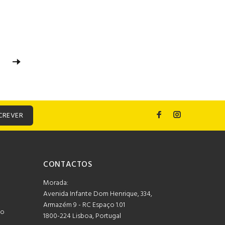
CREVER
CONTACTOS
Morada:
Avenida Infante Dom Henrique, 334,
Armazém 9 - RC Espaço 1.01
mo
1800-224 Lisboa, Portugal