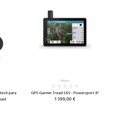
Motos
tech para
GPS Garmin Tread SXS - Powersport 8"
1 399,00 €
Raid