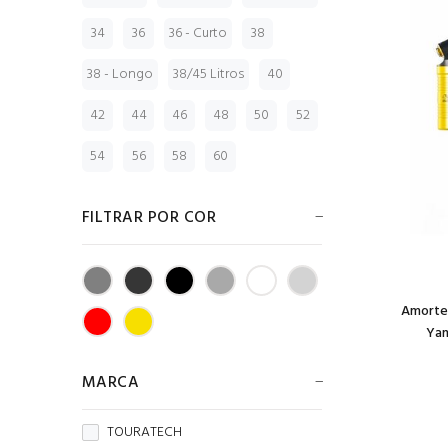
34
36
36 - Curto
38
38 - Longo
38/45 Litros
40
42
44
46
48
50
52
54
56
58
60
FILTRAR POR COR
Amorte
Yam
MARCA
TOURATECH