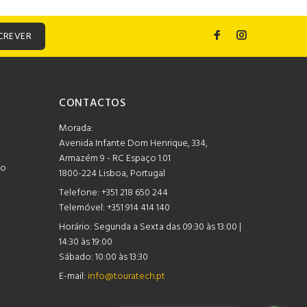
CREVER
CONTACTOS
Morada:
Avenida Infante Dom Henrique, 334,
Armazém 9 - RC Espaço 1.01
mo
1800-224 Lisboa, Portugal
Telefone:
+351 218 650 244
Telemóvel: +351 914 414 140
Horário:
Segunda a Sexta das 09:30 às 13:00 |
14:30 às 19:00
Sábado: 10:00 às 13:30
E-mail:
info@touratech.pt