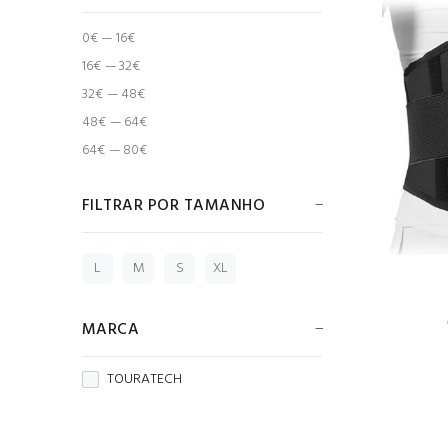
0€ — 16€
16€ — 32€
32€ — 48€
48€ — 64€
64€ — 80€
FILTRAR POR TAMANHO
L
M
S
XL
MARCA
TOURATECH