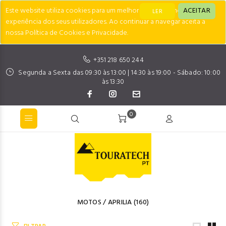
Este website utiliza cookies para um melhor desempenho e
ACEITAR
LER
experiência dos seus utilizadores. Ao continuar a navegar aceita a
nossa Política de Cookies e Privacidade.
+351 218 650 244
Segunda a Sexta das 09:30 às 13:00 | 14:30 às 19:00 - Sábado: 10:00
às 13:30
0
MOTOS
/
APRILIA
(160)