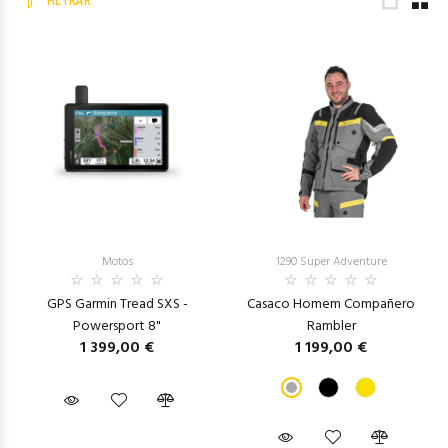
FILTRAR
Motos
1290 Super Adventure
GPS Garmin Tread SXS -
Casaco Homem Compañero
Powersport 8"
Rambler
1 399,00 €
1 199,00 €