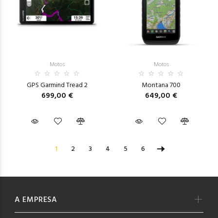
Motos
Motos
GPS Garmind Tread 2
Montana 700
699,00 €
649,00 €
1
2
3
4
5
6
A EMPRESA