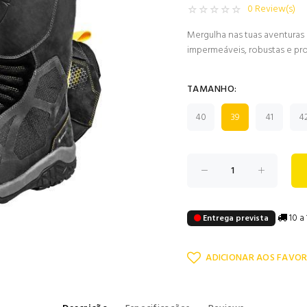
0 Review(s)
Mergulha nas tuas aventuras
impermeáveis, robustas e pro
TAMANHO:
40
39
41
4
10 a 
Entrega prevista
ADICIONAR AOS FAVOR