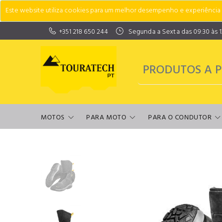
Este website utiliza cookies para um melhor desempenho e experiência do
+351 218 650 244
Segunda a Sexta das 09:30 às 13:
MOTOS
PARA MOTO
PARA O CONDUTOR