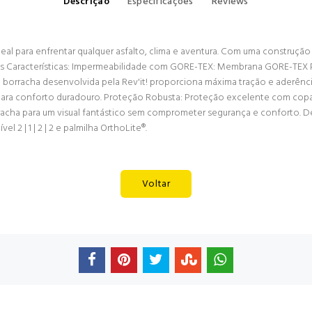
Descrição
Especificações
Reviews
al para enfrentar qualquer asfalto, clima e aventura. Com uma construção 
pais Características: Impermeabilidade com GORE-TEX: Membrana GORE-TE
 de borracha desenvolvida pela Rev'it! proporciona máxima tração e ader
ara conforto duradouro. Proteção Robusta: Proteção excelente com copas
rracha para um visual fantástico sem comprometer segurança e conforto. De
 2 | 1 | 2 | 2 e palmilha OrthoLite®.
Voltar