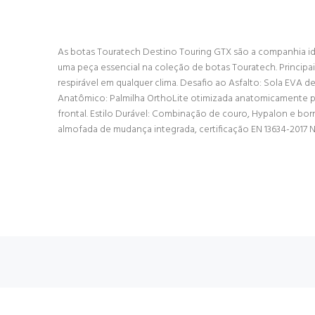
As botas Touratech Destino Touring GTX são a companhia ide
uma peça essencial na coleção de botas Touratech. Princi
respirável em qualquer clima. Desafio ao Asfalto: Sola EVA
Anatômico: Palmilha OrthoLite otimizada anatomicamente p
frontal. Estilo Durável: Combinação de couro, Hypalon e bo
almofada de mudança integrada, certificação EN 13634-2017 Nível