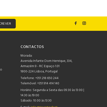
CREVER
CONTACTOS
Morada:
Avenida Infante Dom Henrique, 334,
Armazém 9 - RC Espaço 1.01
mo
1800-224 Lisboa, Portugal
Telefone:
+351 218 650 244
Telemóvel: +351 914 414 140
Horário:
Segunda a Sexta das 09:30 às 13:00 |
14:30 às 19:00
Sábado: 10:00 às 13:30