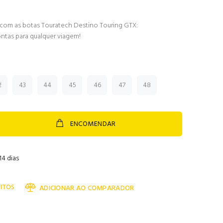
 com as botas Touratech Destino Touring GTX:
ntas para qualquer viagem!
2
43
44
45
46
47
48
ENCOMENDAR
14 dias
ITOS
ADICIONAR AO COMPARADOR