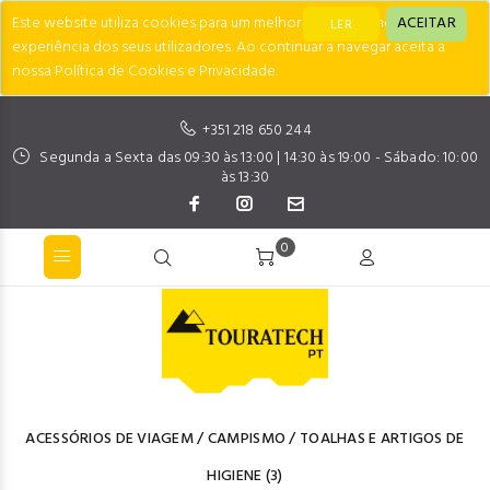
Este website utiliza cookies para um melhor desempenho e
ACEITAR
LER
experiência dos seus utilizadores. Ao continuar a navegar aceita a
nossa Política de Cookies e Privacidade.
+351 218 650 244
Segunda a Sexta das 09:30 às 13:00 | 14:30 às 19:00 - Sábado: 10:00
às 13:30
0
ACESSÓRIOS DE VIAGEM
/
CAMPISMO
/
TOALHAS E ARTIGOS DE
HIGIENE
(3)