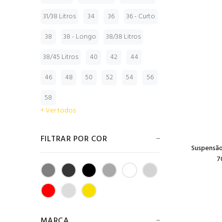
31/38 Litros
34
36
36 - Curto
38
38 - Longo
38/38 Litros
38/45 Litros
40
42
44
46
48
50
52
54
56
58
+ Ver todos
FILTRAR POR COR
Suspensão
7
MARCA