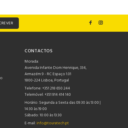
CREVER
CONTACTOS
Morada:
Avenida Infante Dom Henrique, 334,
Armazém 9 - RC Espaço 1.01
mo
1800-224 Lisboa, Portugal
Telefone:
+351 218 650 244
Telemóvel: +351 914 414 140
Horário:
Segunda a Sexta das 09:30 às 13:00 |
14:30 às 19:00
Sábado: 10:00 às 13:30
E-mail:
info@touratech.pt