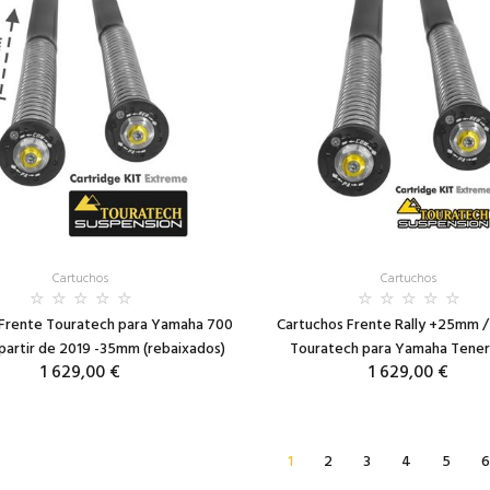
Cartuchos
Cartuchos
 Frente Touratech para Yamaha 700
Cartuchos Frente Rally +25mm /
partir de 2019 -35mm (rebaixados)
Touratech para Yamaha Tene
1 629,00 €
1 629,00 €
1
2
3
4
5
6