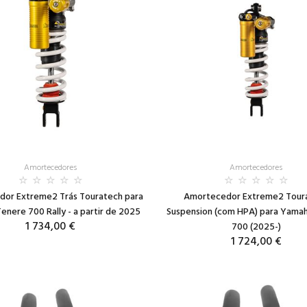
Amortecedores
Amortecedores
or Extreme2 Trás Touratech para
Amortecedor Extreme2 Tour
nere 700 Rally - a partir de 2025
Suspension (com HPA) para Yama
1 734,00 €
700 (2025-)
1 724,00 €