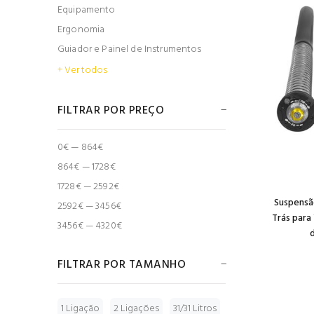
Equipamento
Ergonomia
Guiador e Painel de Instrumentos
+ Ver todos
FILTRAR POR PREÇO
0€ — 864€
864€ — 1728€
1728€ — 2592€
Suspensã
2592€ — 3456€
Trás para
3456€ — 4320€
FILTRAR POR TAMANHO
1 Ligação
2 Ligações
31/31 Litros