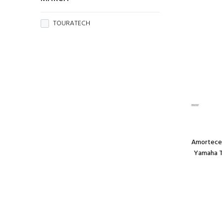
TOURATECH
Amorteced
Yamaha Te