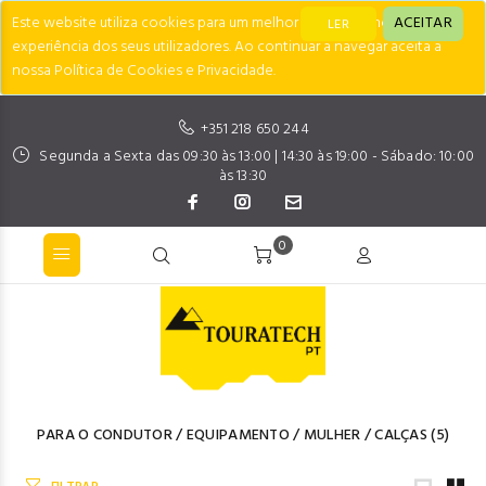
Este website utiliza cookies para um melhor desempenho e
ACEITAR
LER
experiência dos seus utilizadores. Ao continuar a navegar aceita a
nossa Política de Cookies e Privacidade.
+351 218 650 244
Segunda a Sexta das 09:30 às 13:00 | 14:30 às 19:00 - Sábado: 10:00
às 13:30
0
PARA O CONDUTOR
/
EQUIPAMENTO
/
MULHER
/
CALÇAS
(5)