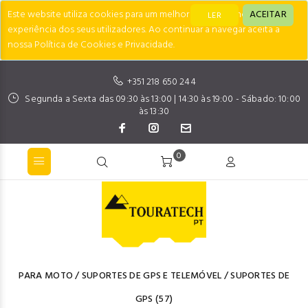
Este website utiliza cookies para um melhor desempenho e
ACEITAR
LER
experiência dos seus utilizadores. Ao continuar a navegar aceita a
nossa Política de Cookies e Privacidade.
+351 218 650 244
Segunda a Sexta das 09:30 às 13:00 | 14:30 às 19:00 - Sábado: 10:00
às 13:30
0
PARA MOTO
/
SUPORTES DE GPS E TELEMÓVEL
/
SUPORTES DE
GPS
(57)