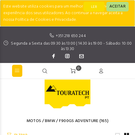
Este website utiliza cookies para um melhor desempenho e
ACEITAR
LER
experiência dos seus utilizadores. Ao continuar a navegar aceita a
nossa Política de Cookies e Privacidade.
+351 218 650 244
Segunda a Sexta das 09:30 às 13:00 | 14:30 às 19:00 - Sábado: 10:00
às 13:30
0
MOTOS
/
BMW
/
F900GS ADVENTURE
(165)