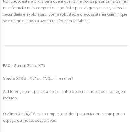
No fundo, este é o XT3 para quem quer o melhor da plataforma Garmin
num formato mais compacto — perfeito para viagens, curvas, estrada
secundária e exploração, com a robustez e o ecossistema Garmin que
se exigem quando a aventura não admite falhas.
FAQ - Garmin Zumo XT3
Versão XT3 de 4,7" ou 6". Qual escolher?
A diferença principal está no tamanho do ecrã e no kit de montagem
incluído.
O
zūmo XT3 4,7”
é mais compacto e ideal para guiadores com pouco
espaço ou motas desportivas.