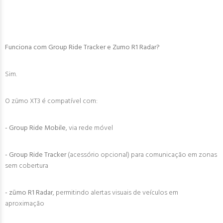
Funciona com Group Ride Tracker e Zumo R1 Radar?
Sim.
O zūmo XT3 é compatível com:
- Group Ride Mobile
, via rede móvel
- Group Ride Tracker
(acessório opcional) para comunicação em zonas
sem cobertura
- zūmo R1 Radar
, permitindo alertas visuais de veículos em
aproximação