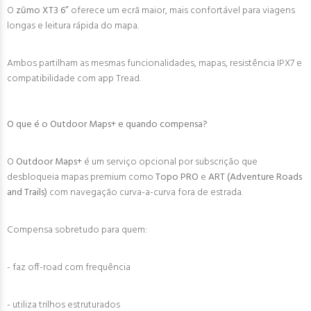
O
zūmo XT3 6”
oferece um ecrã maior, mais confortável para viagens
longas e leitura rápida do mapa.
Ambos partilham as mesmas funcionalidades, mapas, resistência IPX7 e
compatibilidade com app Tread.
O que é o Outdoor Maps+ e quando compensa?
O
Outdoor Maps+
é um serviço opcional por subscrição que
desbloqueia mapas premium como
Topo PRO
e
ART (Adventure Roads
and Trails)
com navegação curva-a-curva fora de estrada.
Compensa sobretudo para quem:
- faz off-road com frequência
- utiliza trilhos estruturados