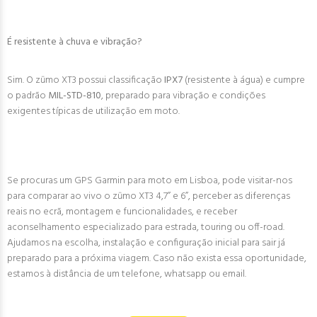
É resistente à chuva e vibração?
Sim. O zūmo XT3 possui classificação
IPX7
(resistente à água) e cumpre
o padrão
MIL-STD-810
, preparado para vibração e condições
exigentes típicas de utilização em moto.
Se procuras um GPS Garmin para moto em Lisboa, pode visitar-nos
para comparar ao vivo o zūmo XT3 4,7” e 6”, perceber as diferenças
reais no ecrã, montagem e funcionalidades, e receber
aconselhamento especializado para estrada, touring ou off-road.
Ajudamos na escolha, instalação e configuração inicial para sair já
preparado para a próxima viagem. Caso não exista essa oportunidade,
estamos à distância de um telefone, whatsapp ou email.