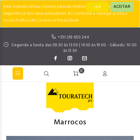
Este website utiliza cookies para um melhor desempenho e
ACEITAR
LER
experiência dos seus utilizadores. Ao continuar a navegar aceita a
nossa Política de Cookies e Privacidade.
+351 218 650 244
Segunda a Sexta das 09:30 às 13:00 | 14:30 às 19:00 - Sábado: 10:00
às 13:30
0
Marrocos