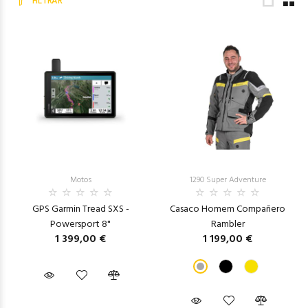
FILTRAR
Motos
1290 Super Adventure
GPS Garmin Tread SXS -
Casaco Homem Compañero
Powersport 8"
Rambler
1 399,00 €
1 199,00 €