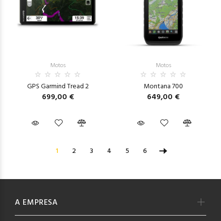
Motos
Motos
GPS Garmind Tread 2
Montana 700
699,00 €
649,00 €
1
2
3
4
5
6
A EMPRESA