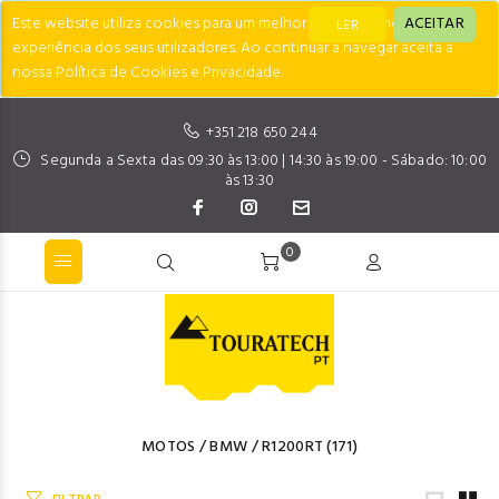
Este website utiliza cookies para um melhor desempenho e
ACEITAR
LER
experiência dos seus utilizadores. Ao continuar a navegar aceita a
nossa Política de Cookies e Privacidade.
+351 218 650 244
Segunda a Sexta das 09:30 às 13:00 | 14:30 às 19:00 - Sábado: 10:00
às 13:30
0
MOTOS
/
BMW
/
R1200RT
(171)