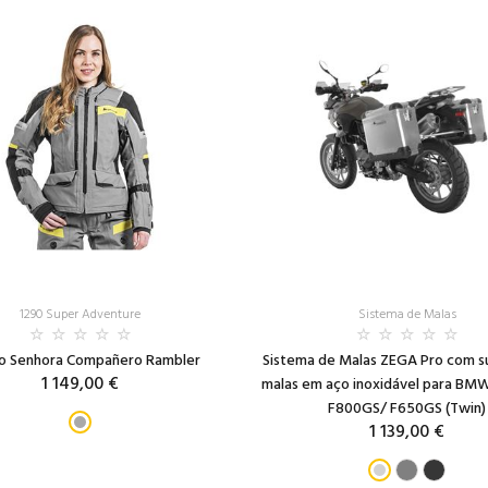
1290 Super Adventure
Sistema de Malas
o Senhora Compañero Rambler
Sistema de Malas ZEGA Pro com s
1 149,00 €
malas em aço inoxidável para BM
F800GS/ F650GS (Twin)
1 139,00 €