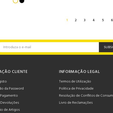
1
2
3
4
5
6
SUBS
AÇÃO CLIENTE
INFORMAÇÃO LEGAL
gisto
Termos de Utilização
ão da Password
Politica de Privacidade
 Pagamento
Resolução de Conflitos de Consu
e Devoluções
Livro de Reclamações
o de Artigos