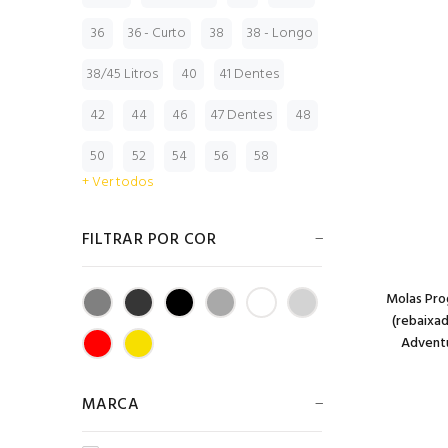
36
36 - Curto
38
38 - Longo
38/45 Litros
40
41 Dentes
42
44
46
47 Dentes
48
50
52
54
56
58
+ Ver todos
FILTRAR POR COR
Molas Pro
(rebaixa
Adventu
MARCA