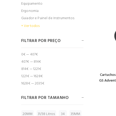
Equipamento
Ergonomia
Guiador e Painel de Instrumentos
+ Ver todos
FILTRAR POR PREÇO
0€ — 407€
407€ — 814€
814€ — 1221€
Cartuchos
1221€ — 1628€
GS Adventu
1628€ — 2035€
FILTRAR POR TAMANHO
20MM
31/38 Litros
34
35MM