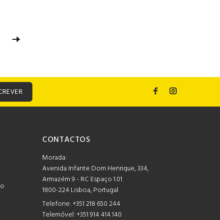
CREVER
CONTACTOS
Morada:
Avenida Infante Dom Henrique, 334,
Armazém 9 - RC Espaço 1.01
mo
1800-224 Lisboa, Portugal
Telefone:
+351 218 650 244
Telemóvel: +351 914 414 140