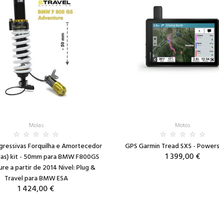
Molas
Motos
gressivas Forquilha e Amortecedor
GPS Garmin Tread SXS - Powers
1 399,00 €
das) kit - 50mm para BMW F800GS
re a partir de 2014 Nivel: Plug &
Travel para BMW ESA
1 424,00 €