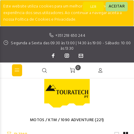
Este website utiliza cookies para um melhor desempenho e
ACEITAR
LER
experiência dos seus utilizadores. Ao continuar a navegar aceita a
nossa Política de Cookies e Privacidade.
+351 218 650 244
Segunda a Sexta das 09:30 às 13:00 | 14:30 às 19:00 - Sábado: 10:00
às 13:30
0
MOTOS
/
KTM
/
1090 ADVENTURE
(221)