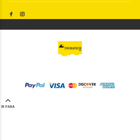
© Touratech PT
2023. Todos os direitos reservados by
Codemind - TOP 5% MELHORES PME
IR PARA
TOPO