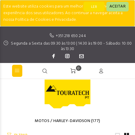
Este website utiliza cookies para um melhor desempenho e
ACEITAR
LER
experiência dos seus utilizadores. Ao continuar a navegar aceita a
nossa Política de Cookies e Privacidade.
+351 218 650 244
Segunda a Sexta das 09:30 às 13:00 | 14:30 às 19:00 - Sábado: 10:00
às 13:30
0
MOTOS
/
HARLEY-DAVIDSON
(177)