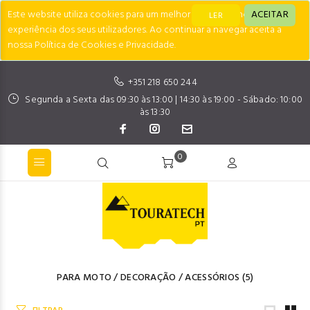
Este website utiliza cookies para um melhor desempenho e
ACEITAR
LER
experiência dos seus utilizadores. Ao continuar a navegar aceita a
nossa Política de Cookies e Privacidade.
+351 218 650 244
Segunda a Sexta das 09:30 às 13:00 | 14:30 às 19:00 - Sábado: 10:00
às 13:30
0
PARA MOTO
/
DECORAÇÃO
/
ACESSÓRIOS
(5)