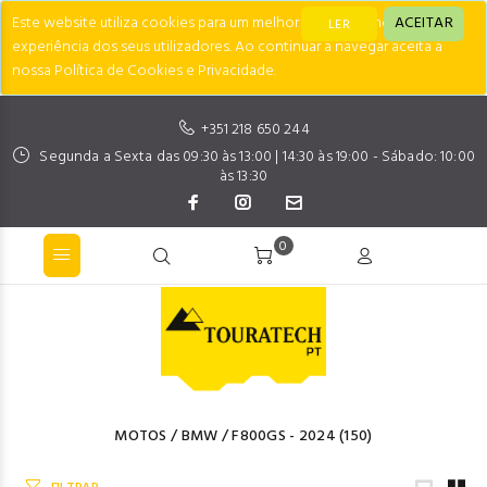
Este website utiliza cookies para um melhor desempenho e
ACEITAR
LER
experiência dos seus utilizadores. Ao continuar a navegar aceita a
nossa Política de Cookies e Privacidade.
+351 218 650 244
Segunda a Sexta das 09:30 às 13:00 | 14:30 às 19:00 - Sábado: 10:00
às 13:30
0
MOTOS
/
BMW
/
F800GS - 2024
(150)