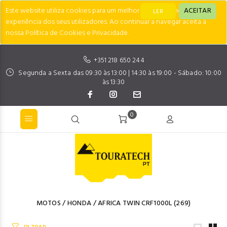
Este website utiliza cookies para um melhor desempenho e
ACEITAR
LER
experiência dos seus utilizadores. Ao continuar a navegar aceita a
nossa Política de Cookies e Privacidade.
+351 218 650 244
Segunda a Sexta das 09:30 às 13:00 | 14:30 às 19:00 - Sábado: 10:00
às 13:30
0
MOTOS
/
HONDA
/
AFRICA TWIN CRF1000L
(269)