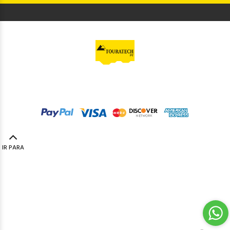
© Touratech PT
2023. Todos os direitos reservados by
Codemind - TOP 5% MELHORES PME
IR PARA
TOPO