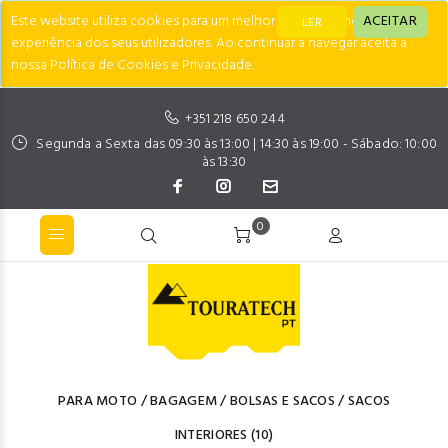
Este website utiliza cookies para um melhor desempenho e
ACEITAR
LER
experiência dos seus utilizadores. Ao continuar a navegar aceita a
nossa Política de Cookies e Privacidade.
+351 218 650 244
Segunda a Sexta das 09:30 às 13:00 | 14:30 às 19:00 - Sábado: 10:00
às 13:30
0
PARA MOTO
/
BAGAGEM
/
BOLSAS E SACOS
/
SACOS
INTERIORES
(10)