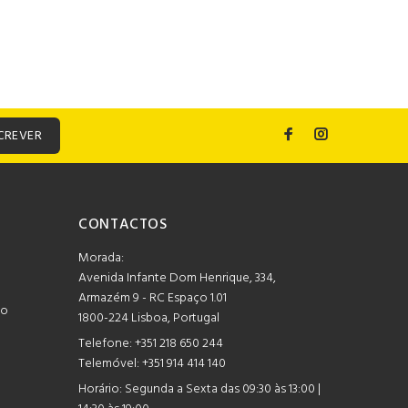
CREVER
CONTACTOS
Morada:
Avenida Infante Dom Henrique, 334,
Armazém 9 - RC Espaço 1.01
mo
1800-224 Lisboa, Portugal
Telefone:
+351 218 650 244
Telemóvel: +351 914 414 140
Horário:
Segunda a Sexta das 09:30 às 13:00 |