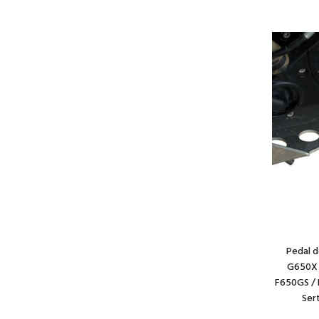
Pedal 
G650X 
F650GS /
Ser