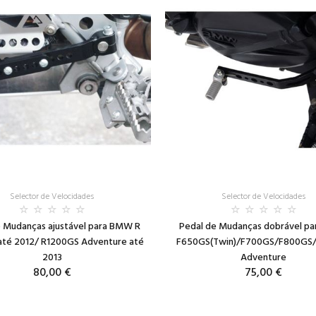
Selector de Velocidades
Selector de Velocidades
e Mudanças ajustável para BMW R
Pedal de Mudanças dobrável p
até 2012/ R1200GS Adventure até
F650GS(Twin)/F700GS/F800GS
2013
Adventure
80,00 €
75,00 €