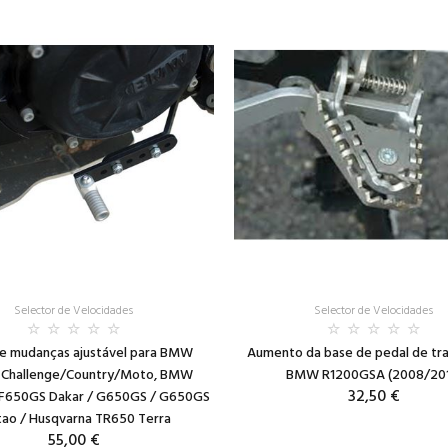
Selector de Velocidades
Selector de Velocidades
de mudanças ajustável para BMW
Aumento da base de pedal de tr
Challenge/Country/Moto, BMW
BMW R1200GSA (2008/201
32,50 €
 F650GS Dakar / G650GS / G650GS
tao / Husqvarna TR650 Terra
55,00 €