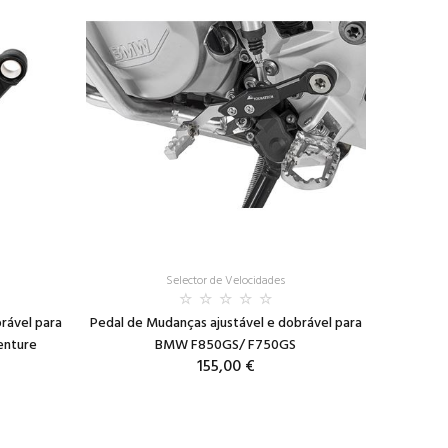
Selector de Velocidades
rável para
Pedal de Mudanças ajustável e dobrável para
enture
BMW F850GS/ F750GS
155,00 €