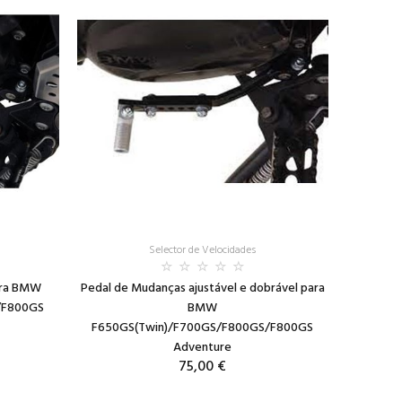
Selector de Velocidades
ara BMW
Pedal de Mudanças ajustável e dobrável para
/F800GS
BMW
F650GS(Twin)/F700GS/F800GS/F800GS
Adventure
75,00 €