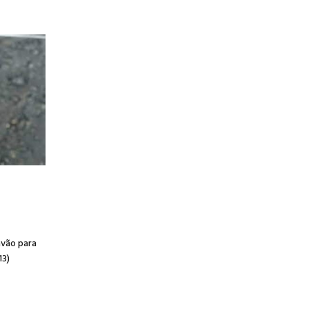
avão para
3)