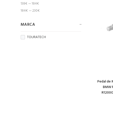
138€ — 184€
184€ — 230€
MARCA
TOURATECH
Pedal de 
BMW R
R1200G