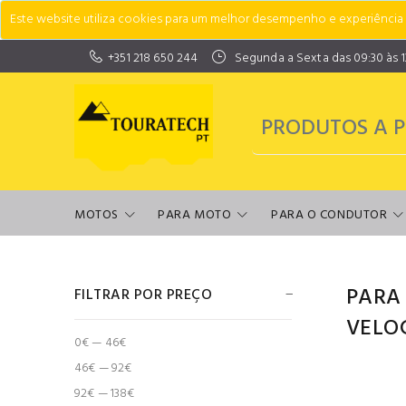
Este website utiliza cookies para um melhor desempenho e experiência do
+351 218 650 244
Segunda a Sexta das 09:30 às 13:
MOTOS
PARA MOTO
PARA O CONDUTOR
PARA
FILTRAR POR PREÇO
VELO
0€ — 46€
46€ — 92€
92€ — 138€