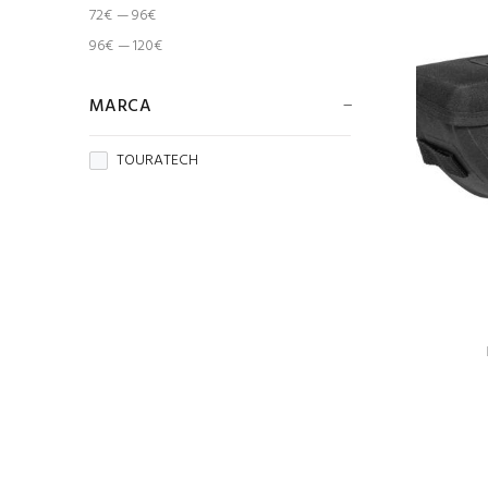
72€ — 96€
96€ — 120€
MARCA
TOURATECH