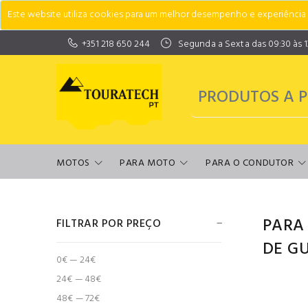
Este website utiliza cookies para um melhor desempenho e experiência do
+351 218 650 244
Segunda a Sexta das 09:30 às 13:
MOTOS
PARA MOTO
PARA O CONDUTOR
PARA
FILTRAR POR PREÇO
DE G
0€ — 24€
24€ — 48€
48€ — 72€