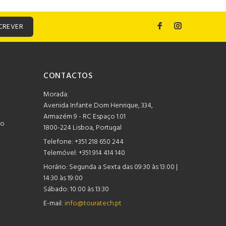
CREVER
CONTACTOS
Morada:
Avenida Infante Dom Henrique, 334,
Armazém 9 - RC Espaço 1.01
mo
1800-224 Lisboa, Portugal
Telefone:
+351 218 650 244
Telemóvel: +351 914 414 140
Horário:
Segunda a Sexta das 09:30 às 13:00 |
14:30 às 19:00
Sábado: 10:00 às 13:30
E-mail:
info@touratech.pt