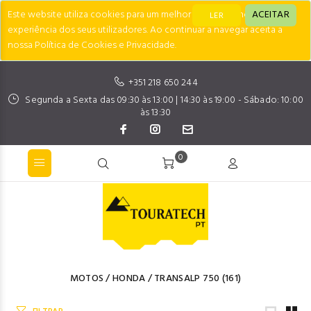
Este website utiliza cookies para um melhor desempenho e
ACEITAR
LER
experiência dos seus utilizadores. Ao continuar a navegar aceita a
nossa Política de Cookies e Privacidade.
+351 218 650 244
Segunda a Sexta das 09:30 às 13:00 | 14:30 às 19:00 - Sábado: 10:00
às 13:30
0
MOTOS
/
HONDA
/
TRANSALP 750
(161)