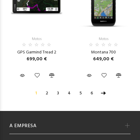
Motos
Motos
GPS Garmind Tread 2
Montana 700
699,00 €
649,00 €
1
2
3
4
5
6
A EMPRESA