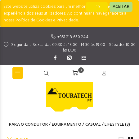
Este website utiliza cookies para um melhor desempenho e
ACEITAR
LER
experiência dos seus utilizadores. Ao continuar a navegar aceita a
nossa Política de Cookies e Privacidade.
+351 218 650 244
Segunda a Sexta das 09:30 às 13:00 | 14:30 às 19:00 - Sábado: 10:00
às 13:30
0
PARA O CONDUTOR
/
EQUIPAMENTO
/
CASUAL
/
LIFESTYLE
(3)