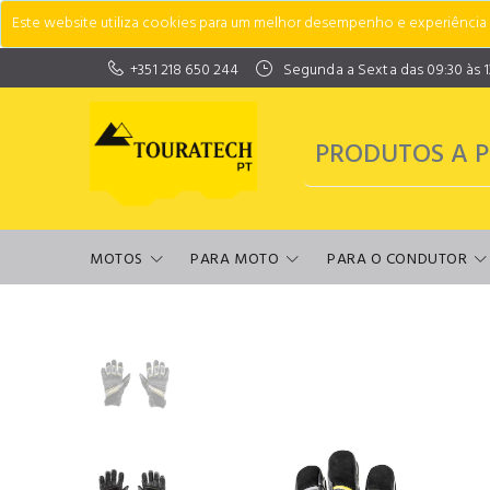
Este website utiliza cookies para um melhor desempenho e experiência do
+351 218 650 244
Segunda a Sexta das 09:30 às 13:
MOTOS
PARA MOTO
PARA O CONDUTOR