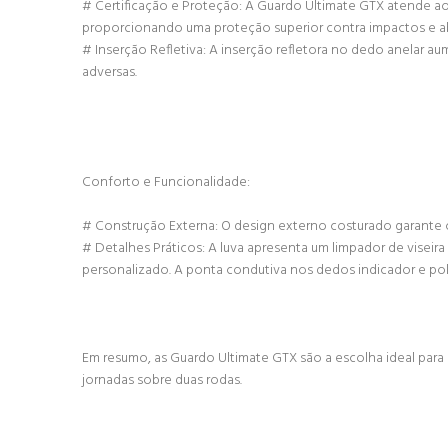
# Certificação e Proteção: A Guardo Ultimate GTX atende ao 
proporcionando uma proteção superior contra impactos e a
# Inserção Refletiva: A inserção refletora no dedo anelar 
adversas.
Conforto e Funcionalidade:
# Construção Externa: O design externo costurado garante c
# Detalhes Práticos: A luva apresenta um limpador de viseir
personalizado. A ponta condutiva nos dedos indicador e pol
Em resumo, as Guardo Ultimate GTX são a escolha ideal para 
jornadas sobre duas rodas.