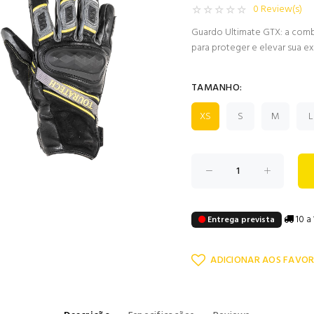
0 Review(s)
Guardo Ultimate GTX: a com
para proteger e elevar sua e
TAMANHO:
XS
S
M
L
10 a 
Entrega prevista
ADICIONAR AOS FAVOR