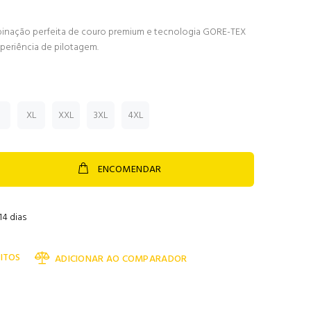
binação perfeita de couro premium e tecnologia GORE-TEX
xperiência de pilotagem.
XL
XXL
3XL
4XL
ENCOMENDAR
14 dias
ITOS
ADICIONAR AO COMPARADOR