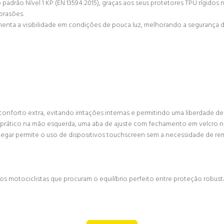
padrão Nível 1 KP (EN 13594:2015), graças aos seus protetores TPU rígidos
brasões.
aumenta a visibilidade em condições de pouca luz, melhorando a segurança
onforto extra, evitando irritações internas e permitindo uma liberdade d
a prático na mão esquerda, uma aba de ajuste com fechamento em velcro no
egar permite o uso de dispositivos touchscreen sem a necessidade de rem
os motociclistas que procuram o equilíbrio perfeito entre proteção robust