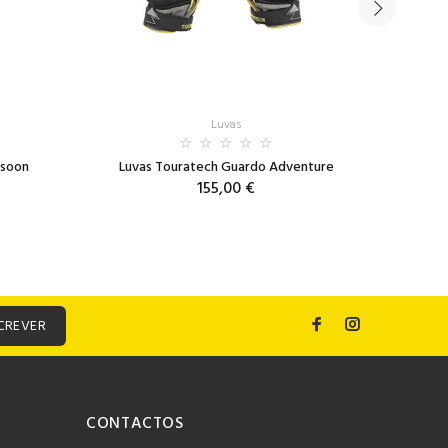
Luvas
nsoon
Luvas Touratech Guardo Adventure
Lu
155,00 €
CREVER
CONTACTOS