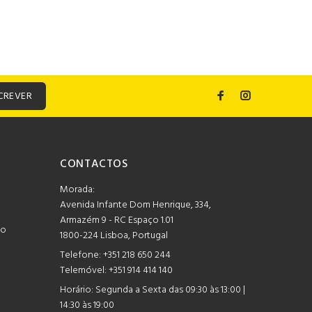
CREVER
CONTACTOS
Morada:
Avenida Infante Dom Henrique, 334,
Armazém 9 - RC Espaço 1.01
mo
1800-224 Lisboa, Portugal
Telefone:
+351 218 650 244
Telemóvel: +351 914 414 140
Horário:
Segunda a Sexta das 09:30 às 13:00 |
14:30 às 19:00