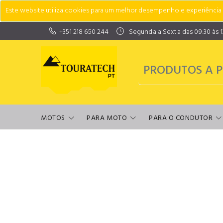
Este website utiliza cookies para um melhor desempenho e experiência do
+351 218 650 244
Segunda a Sexta das 09:30 às 13:
MOTOS
PARA MOTO
PARA O CONDUTOR