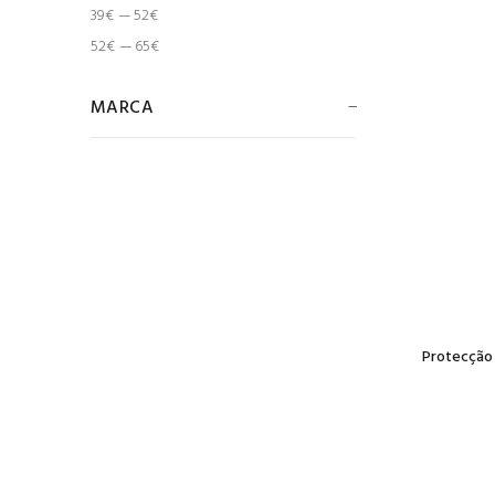
39€ — 52€
52€ — 65€
MARCA
Protecção 