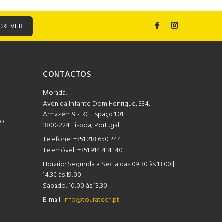
CREVER
CONTACTOS
Morada:
Avenida Infante Dom Henrique, 334,
Armazém 9 - RC Espaço 1.01
mo
1800-224 Lisboa, Portugal
Telefone:
+351 218 650 244
Telemóvel: +351 914 414 140
Horário:
Segunda a Sexta das 09:30 às 13:00 |
14:30 às 19:00
Sábado: 10:00 às 13:30
E-mail:
info@touratech.pt