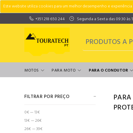
Este website utiliza cookies para um melhor desempenho e experiência do
+351 218 650 244
Segunda a Sexta das 09:30 às 13:
MOTOS
PARA MOTO
PARA O CONDUTOR
PARA
FILTRAR POR PREÇO
PROT
0€ — 13€
13€ — 26€
26€ — 39€