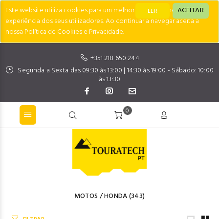
Este website utiliza cookies para um melhor desempenho e
ACEITAR
LER
experiência dos seus utilizadores. Ao continuar a navegar aceita a
nossa Política de Cookies e Privacidade.
+351 218 650 244
Segunda a Sexta das 09:30 às 13:00 | 14:30 às 19:00 - Sábado: 10:00
às 13:30
0
MOTOS
/
HONDA
(343)