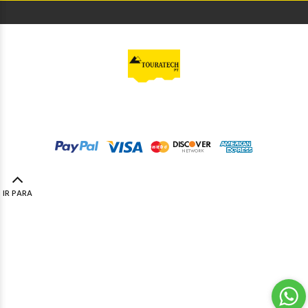
© Touratech PT
2023. Todos os direitos reservados by
Codemind - TOP 5% MELHORES PME
IR PARA
TOPO