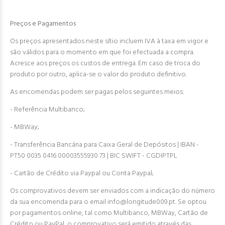
Preços e Pagamentos
Os preços apresentados neste sítio incluem IVA à taxa em vigor e
são válidos para o momento em que foi efectuada a compra.
Acresce aos preços os custos de entrega. Em caso de troca do
produto por outro, aplica-se o valor do produto definitivo.
As encomendas podem ser pagas pelos seguintes meios:
- Referência Multibanco;
- MBWay;
- Transferência Bancária para Caixa Geral de Depósitos | IBAN -
PT50 0035 0416 00003555930 73 | BIC SWIFT - CGDIPTPL
- Cartão de Crédito via Paypal ou Conta Paypal;
Os comprovativos devem ser enviados com a indicação do número
da sua encomenda para o email info@longitude009.pt. Se optou
por pagamentos online, tal como Multibanco, MBWay, Cartão de
Crédito ou PayPal, o comprovativo será emitido através das