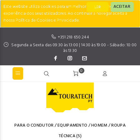
Este website utiliza cookies para um melhor desempenho e
ACEITAR
LER
experiência dos seus utilizadores. Ao continuar a navegar aceita a
nossa Política de Cookies e Privacidade.
+351 218 650 244
Segunda a Sexta das 09:30 às 13:00 | 14:30 às 19:00 - Sábado: 10:00
às 13:30
0
PARA O CONDUTOR
/
EQUIPAMENTO
/
HOMEM
/
ROUPA
TÉCNICA
(5)