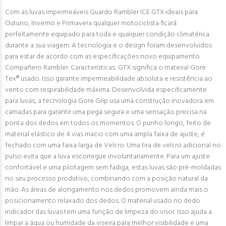
Com as luvas impermeáveis Guardo Rambler ICE GTX ideais para
Outuno, Inverno e Primavera qualquer motociclista ficará
perfeitamente equipado para toda e qualquer condição climatérica
durante a sua viagem. A tecnologia e o design foram desenvolvidos
para estar de acordo com as especificações novo equipamento
Compañero Rambler. Características: GTX significa o material Gore
Tex® usado. Isso garante impermeabilidade absoluta e resistência ao
vento com respirabilidade máxima. Desenvolvida especificamente
para luvas, a tecnologia Gore Grip usa uma construção inovadora em
camadas para garantir uma pega segura e uma sensação precisa na
ponta dos dedos em todos os momentos. O punho longo, feito de
material elástico de 4 vias macio com uma ampla faixa de ajuste, é
fechado com uma faixa larga de Velcro. Uma tira de velcro adicional no
pulso evita que a luva escorregue involuntariamente. Para um ajuste
confortável e uma pilotagem sem fadiga, estas luvas são pré-moldadas
no seu processo produtivo, combinando com a posição natural da
mão. As áreas de alongamento nos dedos promovem ainda mais o
posicionamento relaxado dos dedos. O material usado no dedo
indicador das luvas tem uma função de limpeza do visor. Isso ajuda a
limpar a água ou humidade da viseira para melhor visibilidade e uma