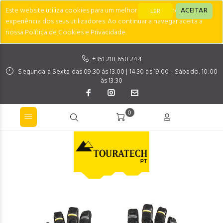
Este website utiliza cookies para um melhor desempenho e
ACEITAR
LER
experiência dos seus utilizadores. Ao continuar a navegar aceita a
nossa Política de Cookies e Privacidade.
+351 218 650 244
Segunda a Sexta das 09:30 às 13:00 | 14:30 às 19:00 - Sábado: 10:00
às 13:30
0