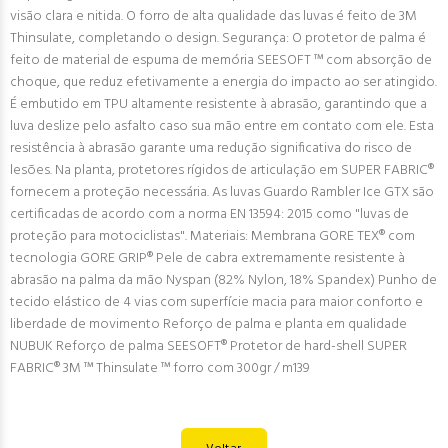
visão clara e nitida. O forro de alta qualidade das luvas é feito de 3M
Thinsulate, completando o design. Segurança: O protetor de palma é
feito de material de espuma de memória SEESOFT ™ com absorção de
choque, que reduz efetivamente a energia do impacto ao ser atingido.
É embutido em TPU altamente resistente à abrasão, garantindo que a
luva deslize pelo asfalto caso sua mão entre em contato com ele. Esta
resistência à abrasão garante uma redução significativa do risco de
lesões. Na planta, protetores rígidos de articulação em SUPER FABRIC®
fornecem a proteção necessária. As luvas Guardo Rambler Ice GTX são
certificadas de acordo com a norma EN 13594: 2015 como "luvas de
proteção para motociclistas". Materiais: Membrana GORE TEX® com
tecnologia GORE GRIP® Pele de cabra extremamente resistente à
abrasão na palma da mão Nyspan (82% Nylon, 18% Spandex) Punho de
tecido elástico de 4 vias com superfície macia para maior conforto e
liberdade de movimento Reforço de palma e planta em qualidade
NUBUK Reforço de palma SEESOFT® Protetor de hard-shell SUPER
FABRIC® 3M ™ Thinsulate ™ forro com 300gr / m139