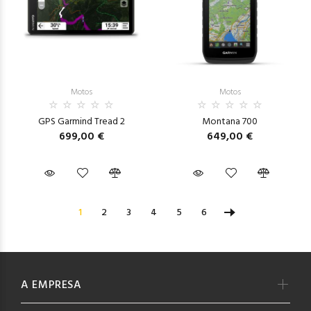
Motos
Motos
GPS Garmind Tread 2
Montana 700
699,00 €
649,00 €
1
2
3
4
5
6
A EMPRESA