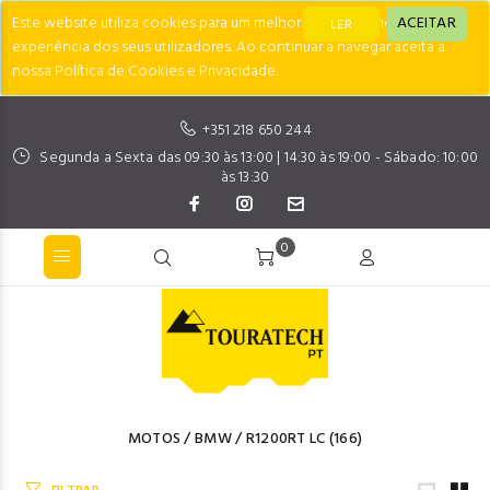
Este website utiliza cookies para um melhor desempenho e
ACEITAR
LER
experiência dos seus utilizadores. Ao continuar a navegar aceita a
nossa Política de Cookies e Privacidade.
+351 218 650 244
Segunda a Sexta das 09:30 às 13:00 | 14:30 às 19:00 - Sábado: 10:00
às 13:30
0
MOTOS
/
BMW
/
R1200RT LC
(166)