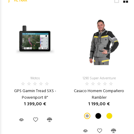
FILTRAR
Motos
1290 Super Adventure
GPS Garmin Tread SXS -
Casaco Homem Compañero
Powersport 8"
Rambler
1 399,00 €
1 199,00 €