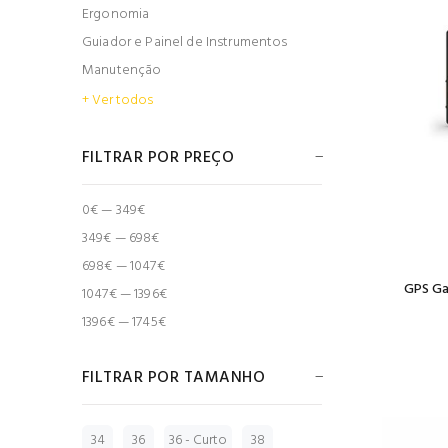
Ergonomia
Guiador e Painel de Instrumentos
Manutenção
+ Ver todos
FILTRAR POR PREÇO
0€ — 349€
349€ — 698€
698€ — 1047€
GPS Ga
1047€ — 1396€
1396€ — 1745€
FILTRAR POR TAMANHO
34
36
36 - Curto
38