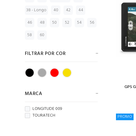
38 - Longo
40
42
44
46
48
50
52
54
56
58
60
FILTRAR POR COR
GPS G
MARCA
LONGITUDE 009
TOURATECH
PROMO