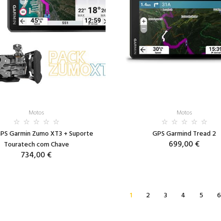
Motos
Motos
PS Garmin Zumo XT3 + Suporte
GPS Garmind Tread 2
699,00 €
Touratech com Chave
734,00 €
1
2
3
4
5
6