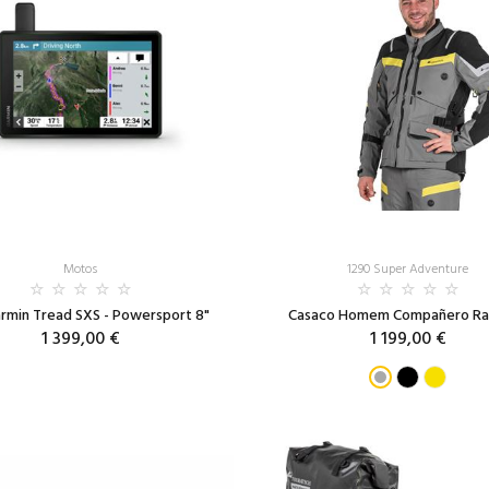
Motos
1290 Super Adventure
rmin Tread SXS - Powersport 8"
Casaco Homem Compañero Ra
1 399,00 €
1 199,00 €