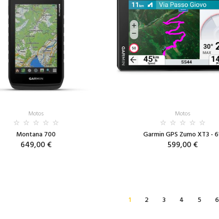
Motos
Motos
Montana 700
Garmin GPS Zumo XT3 - 6
649,00 €
599,00 €
1
2
3
4
5
6