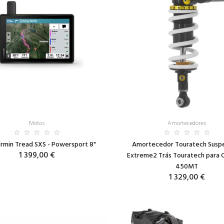
Motos
Amortecedores
rmin Tread SXS - Powersport 8"
Amortecedor Touratech Susp
1 399,00 €
Extreme2 Trás Touratech para 
450MT
1 329,00 €