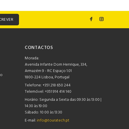
CREVER
CONTACTOS
Morada:
Avenida Infante Dom Henrique, 334,
Armazém 9 - RC Espaço 1.01
mo
1800-224 Lisboa, Portugal
Telefone:
+351 218 650 244
Telemóvel: +351 914 414 140
Horário:
Segunda a Sexta das 09:30 às 13:00 |
14:30 às 19:00
Sábado: 10:00 às 13:30
E-mail:
info@touratech.pt