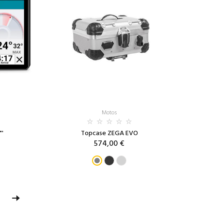
Motos
"'
Topcase ZEGA EVO
574,00 €