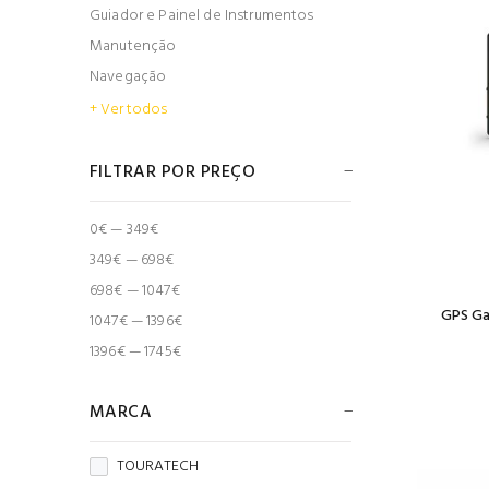
Guiador e Painel de Instrumentos
Manutenção
Navegação
+ Ver todos
FILTRAR POR PREÇO
0€ — 349€
349€ — 698€
698€ — 1047€
GPS Ga
1047€ — 1396€
1396€ — 1745€
MARCA
TOURATECH