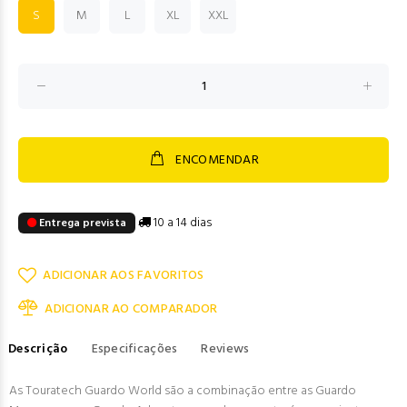
S
M
L
XL
XXL
ENCOMENDAR
10 a 14 dias
Entrega prevista
ADICIONAR AOS FAVORITOS
ADICIONAR AO COMPARADOR
Descrição
Especificações
Reviews
As Touratech Guardo World são a combinação entre as Guardo