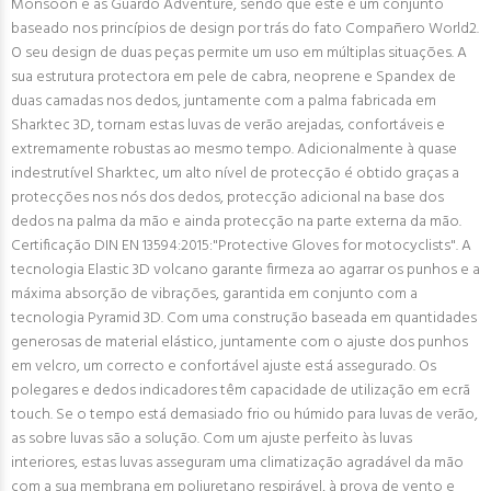
Monsoon e as Guardo Adventure, sendo que este é um conjunto
baseado nos princípios de design por trás do fato Compañero World2.
O seu design de duas peças permite um uso em múltiplas situações. A
sua estrutura protectora em pele de cabra, neoprene e Spandex de
duas camadas nos dedos, juntamente com a palma fabricada em
Sharktec 3D, tornam estas luvas de verão arejadas, confortáveis e
extremamente robustas ao mesmo tempo. Adicionalmente à quase
indestrutível Sharktec, um alto nível de protecção é obtido graças a
protecções nos nós dos dedos, protecção adicional na base dos
dedos na palma da mão e ainda protecção na parte externa da mão.
Certificação DIN EN 13594:2015:"Protective Gloves for motocyclists". A
tecnologia Elastic 3D volcano garante firmeza ao agarrar os punhos e a
máxima absorção de vibrações, garantida em conjunto com a
tecnologia Pyramid 3D. Com uma construção baseada em quantidades
generosas de material elástico, juntamente com o ajuste dos punhos
em velcro, um correcto e confortável ajuste está assegurado. Os
polegares e dedos indicadores têm capacidade de utilização em ecrã
touch. Se o tempo está demasiado frio ou húmido para luvas de verão,
as sobre luvas são a solução. Com um ajuste perfeito às luvas
interiores, estas luvas asseguram uma climatização agradável da mão
com a sua membrana em poliuretano respirável, à prova de vento e