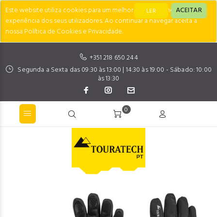
Este website utiliza cookies para um melhor desempenho e
ACEITAR
LER
experiência dos seus utilizadores. Ao continuar a navegar aceita a
nossa Política de Cookies e Privacidade.
+351 218 650 244
Segunda a Sexta das 09:30 às 13:00 | 14:30 às 19:00 - Sábado: 10:00
às 13:30
0