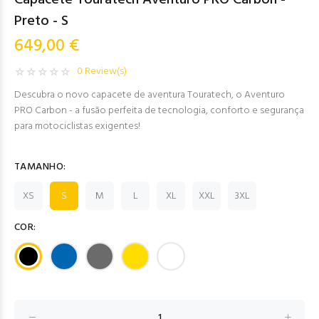
Capacete Touratech Aventuro PRO Carbon -
Preto - S
649,00 €
0 Review(s)
Descubra o novo capacete de aventura Touratech, o Aventuro
PRO Carbon - a fusão perfeita de tecnologia, conforto e segurança
para motociclistas exigentes!
TAMANHO:
XS
S
M
L
XL
XXL
3XL
COR: