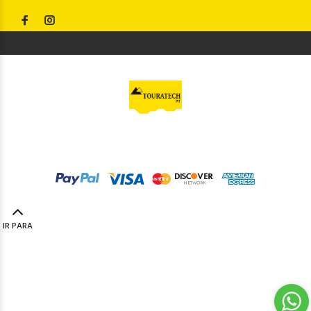
© Touratech PT
2023. Todos os direitos reservados by
Codemind - TOP 5% MELHORES PME
IR PARA
TOPO