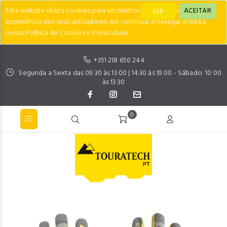
Este website utiliza cookies para um melhor desempenho e
ACEITAR
LER
experiência dos seus utilizadores. Ao continuar a navegar aceita a
nossa Política de Cookies e Privacidade.
+351 218 650 244
Segunda a Sexta das 09:30 às 13:00 | 14:30 às 19:00 - Sábado: 10:00
às 13:30
0