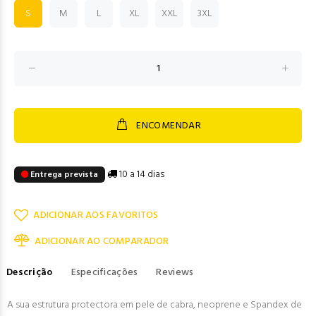
S
M
L
XL
XXL
3XL
ENCOMENDAR
10 a 14 dias
Entrega prevista
ADICIONAR AOS FAVORITOS
ADICIONAR AO COMPARADOR
Descrição
Especificações
Reviews
A sua estrutura protectora em pele de cabra, neoprene e Spandex de