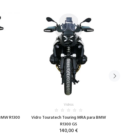
Vidros
 BMW R1300
Vidro Touratech Touring MRA para BMW
Vidro Tr
R1300 GS
140,00 €