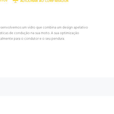
ITOS
ADICIONAR AO COMPARADOR
desenvolvemos um vidro que combina um design apelativo
rísticas de condução na sua moto. A sua optimização
ialmente para o condutor e o seu pendura.