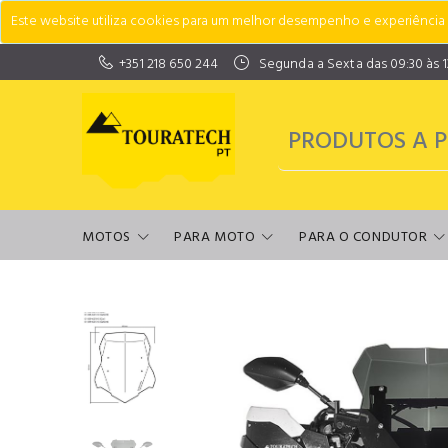
Este website utiliza cookies para um melhor desempenho e experiência do
+351 218 650 244
Segunda a Sexta das 09:30 às 13:
MOTOS
PARA MOTO
PARA O CONDUTOR