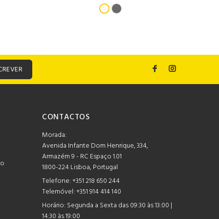
CREVER
CONTACTOS
Morada:
Avenida Infante Dom Henrique, 334,
Armazém 9 - RC Espaço 1.01
mo
1800-224 Lisboa, Portugal
Telefone:
+351 218 650 244
Telemóvel: +351 914 414 140
Horário:
Segunda a Sexta das 09:30 às 13:00 |
14:30 às 19:00