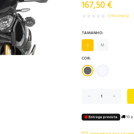
167,50 €
0 Review(s)
TAMANHO:
S
M
COR:
10 a 
Entrega prevista