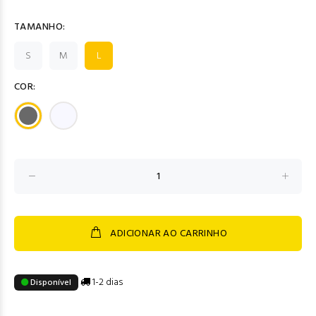
TAMANHO:
S
M
L
COR:
ADICIONAR AO CARRINHO
1-2 dias
Disponível