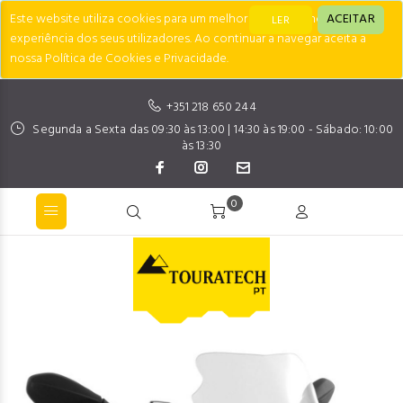
Este website utiliza cookies para um melhor desempenho e
ACEITAR
LER
experiência dos seus utilizadores. Ao continuar a navegar aceita a
nossa Política de Cookies e Privacidade.
+351 218 650 244
Segunda a Sexta das 09:30 às 13:00 | 14:30 às 19:00 - Sábado: 10:00
às 13:30
0