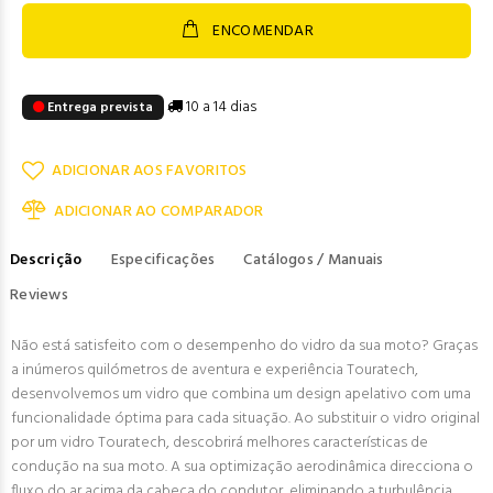
ENCOMENDAR
10 a 14 dias
Entrega prevista
ADICIONAR AOS FAVORITOS
ADICIONAR AO COMPARADOR
Descrição
Especificações
Catálogos / Manuais
Reviews
Não está satisfeito com o desempenho do vidro da sua moto? Graças
a inúmeros quilómetros de aventura e experiência Touratech,
desenvolvemos um vidro que combina um design apelativo com uma
funcionalidade óptima para cada situação. Ao substituir o vidro original
por um vidro Touratech, descobrirá melhores características de
condução na sua moto. A sua optimização aerodinâmica direcciona o
fluxo do ar acima da cabeça do condutor, eliminando a turbulência.