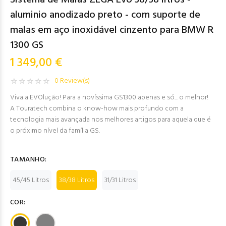
Sistema de Malas ZEGA Evo 38/38 litros -
aluminio anodizado preto - com suporte de
malas em aço inoxidável cinzento para BMW R
1300 GS
1 349,00 €
0 Review(s)
Viva a EVOlução! Para a novíssima GS1300 apenas e só... o melhor!
A Touratech combina o know-how mais profundo com a
tecnologia mais avançada nos melhores artigos para aquela que é
o próximo nível da família GS.
TAMANHO:
45/45 Litros
38/38 Litros
31/31 Litros
COR: