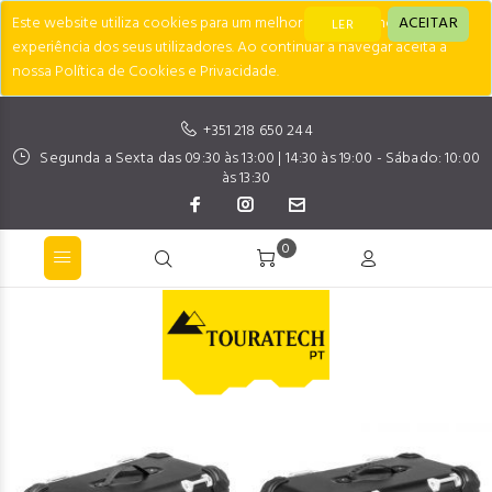
Este website utiliza cookies para um melhor desempenho e
ACEITAR
LER
experiência dos seus utilizadores. Ao continuar a navegar aceita a
nossa Política de Cookies e Privacidade.
+351 218 650 244
Segunda a Sexta das 09:30 às 13:00 | 14:30 às 19:00 - Sábado: 10:00
às 13:30
0