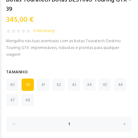
Botas Touratech Botas DESTINO Touring GTX -
39
345,00 €
0 Review(s)
Mergulha nas tuas aventuras com as botas Touratech Destino
Touring GTX: impermeáveis, robustas e prontas para qualquer
viagem!
TAMANHO:
40
39
41
42
43
44
45
46
47
48