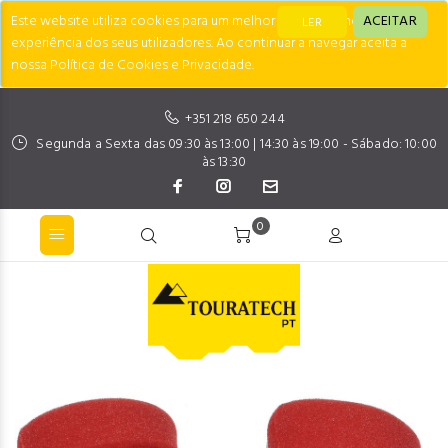
Este website utiliza cookies para um melhor desempenho e
ACEITAR
LER
experiência dos seus utilizadores. Ao continuar a navegar aceita a
nossa Política de Cookies e Privacidade.
+351 218 650 244
Segunda a Sexta das 09:30 às 13:00 | 14:30 às 19:00 - Sábado: 10:00
às 13:30
0