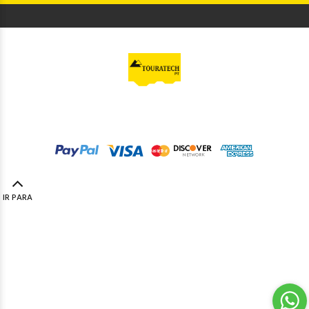
© Touratech PT
2023. Todos os direitos reservados by
Codemind - TOP 5% MELHORES PME
IR PARA
TOPO