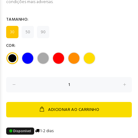
condições mais adversas.
TAMANHO:
30
50
90
COR:
ADICIONAR AO CARRINHO
1-2 dias
Disponível